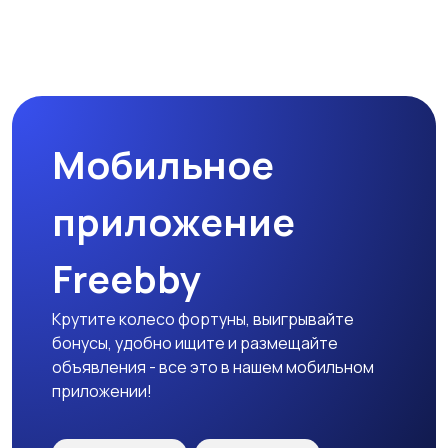
Наушники
Микрофоны
Мобильное
Аксессуары
приложение
Freebby
Крутите колесо фортуны, выигрывайте
бонусы, удобно ищите и размещайте
объявления - все это в нашем мобильном
приложении!