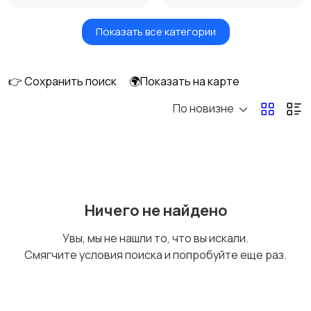
Показать все категории
Акустика, колонки,
Домашние
сабвуферы
кинотеатры
👉 Сохранить поиск
🌍Показать на карте
По новизне
DVD, Blu-ray и
Музыкальные центры
медиаплееры
и магнитолы
MP3-плееры и
Электронные книги
Ничего не найдено
портативное аудио
Увы, мы не нашли то, что вы искали.
Смягчите условия поиска и попробуйте еще раз.
Спутниковое и
Аудиоусилители и
цифровое ТВ
ресиверы