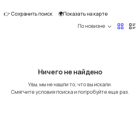
клининг
👉 Сохранить поиск
🌍Показать на карте
По новизне
Госслужба
Добыча сырья,
энергетика
Домашний персонал
Издательства и СМИ
Ничего не найдено
Увы, мы не нашли то, что вы искали.
Смягчите условия поиска и попробуйте еще раз.
Информационные
Искусство и
технологии
развлечения
Магазины
Маркетинг и реклама