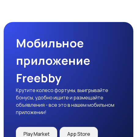
Организация
Фото- и видеосъемка
праздников
Мобильное
Изготовление на
Продукты питания и
заказ
доставка еды
приложение
Freebby
Уход за животными
Другое
Крутите колесо фортуны, выигрывайте
бонусы, удобно ищите и размещайте
объявления - все это в нашем мобильном
приложении!
Play Market
App Store