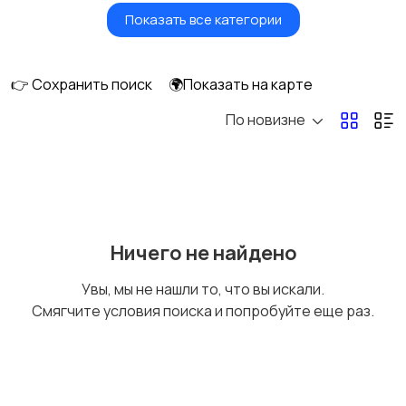
Показать все категории
Красота и здоровье
Транспорт,
перевозки
👉 Сохранить поиск
🌍Показать на карте
По новизне
Ремонт и
IT, интернет, телеком
строительство
Деловые услуги
Уборка и клининг
Ничего не найдено
Увы, мы не нашли то, что вы искали.
Смягчите условия поиска и попробуйте еще раз.
Автоуслуги
Ремонт техники