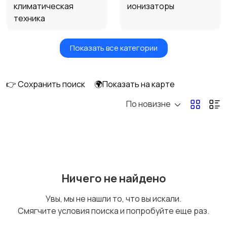
климатическая
ионизаторы
техника
Показать все категории
Вентиляторы
Обогреватели
👉 Сохранить поиск
🌍Показать на карте
По новизне
Газовые и
Кондиционеры и
электрические котлы
сплит-системы
Водонагреватели
Ничего не найдено
Увы, мы не нашли то, что вы искали.
Смягчите условия поиска и попробуйте еще раз.