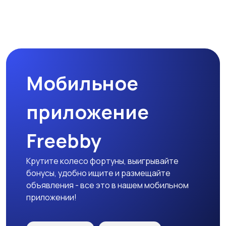
Наушники
Микрофоны
Мобильное
Аксессуары
приложение
Freebby
Крутите колесо фортуны, выигрывайте
бонусы, удобно ищите и размещайте
объявления - все это в нашем мобильном
приложении!