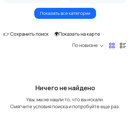
Показать все категории
Акустика, колонки,
Домашние
сабвуферы
кинотеатры
👉 Сохранить поиск
🌍Показать на карте
По новизне
DVD, Blu-ray и
Музыкальные центры
медиаплееры
и магнитолы
MP3-плееры и
Электронные книги
Ничего не найдено
портативное аудио
Увы, мы не нашли то, что вы искали.
Смягчите условия поиска и попробуйте еще раз.
Спутниковое и
Аудиоусилители и
цифровое ТВ
ресиверы