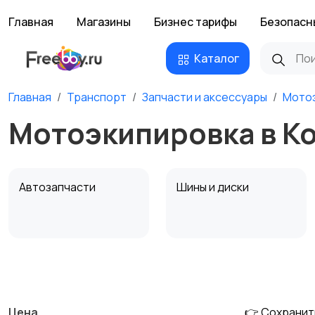
Главная
Магазины
Бизнес тарифы
Безопасн
Каталог
Главная
Транспорт
Запчасти и аксессуары
Мото
Мотоэкипировка в К
Автозапчасти
Шины и диски
Противоугонные
Багажные системы и
устройства
фаркопы
Цена
👉 Сохранит