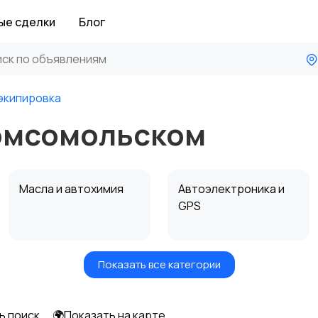
ые сделки
Блог
экипировка
омсомольском
Масла и автохимия
Автоэлектроника и
GPS
Показать все категории
Мотоэкипировка
Другие запчасти
и аксессуары
ь поиск
🌍Показать на карте