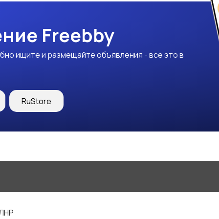
ние Freebby
бно ищите и размещайте объявления - все это в
RuStore
 ЛНР