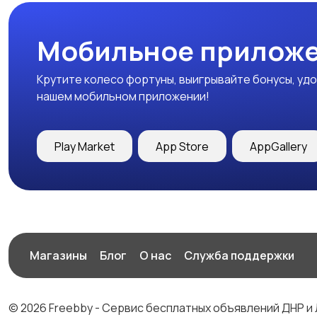
Мобильное приложе
Крутите колесо фортуны, выигрывайте бонусы, удо
нашем мобильном приложении!
Play Market
App Store
AppGallery
Магазины
Блог
О нас
Служба поддержки
© 2026 Freebby - Сервис бесплатных объявлений ДНР и