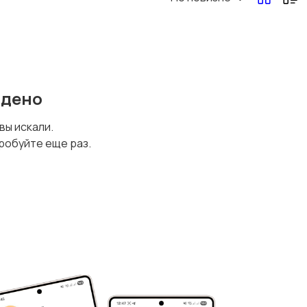
йдено
 вы искали.
робуйте еще раз.