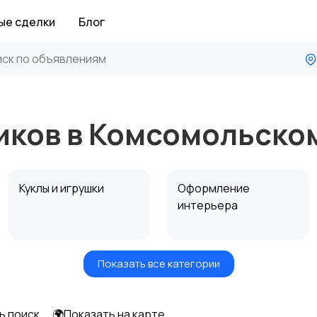
ые сделки
Блог
иков в Комсомольско
Куклы и игрушки
Оформление
интерьера
Показать все категории
Другое
ь поиск
🌍Показать на карте