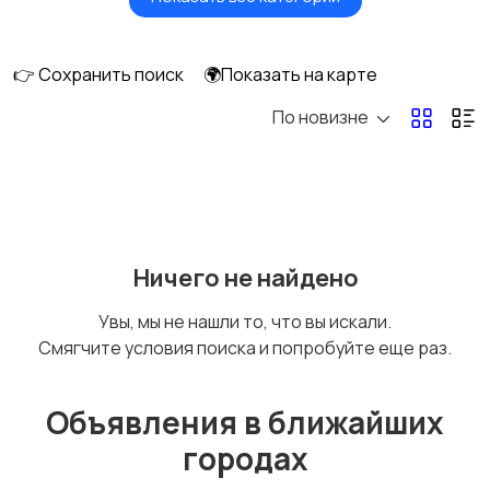
Будущим мамам
Верхняя одежда
👉 Сохранить поиск
🌍Показать на карте
По новизне
Головные уборы
Домашняя одежда
Комбинезоны
Купальники
Ничего не найдено
Увы, мы не нашли то, что вы искали.
Смягчите условия поиска и попробуйте еще раз.
Нижнее белье
Обувь
Объявления в ближайших
городах