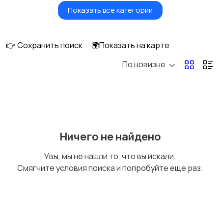
Показать все категории
Фены и стайлеры
Напольные весы
👉 Сохранить поиск
🌍Показать на карте
По новизне
Машинки для стрижки
Бритвы и эпиляторы
и триммеры
Ничего не найдено
Увы, мы не нашли то, что вы искали.
Смягчите условия поиска и попробуйте еще раз.