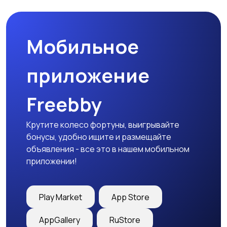
Мобильное
Медицина
Начало карьеры
приложение
Freebby
Образование и наука
Офисный персонал
Крутите колесо фортуны, выигрывайте
бонусы, удобно ищите и размещайте
объявления - все это в нашем мобильном
приложении!
Перевозки, склад,
Продажи
закупки
Play Market
App Store
AppGallery
RuStore