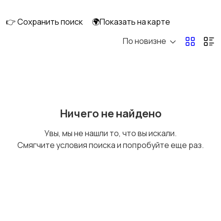
клининг
👉 Сохранить поиск
🌍Показать на карте
По новизне
Госслужба
Добыча сырья,
энергетика
Домашний персонал
Издательства и СМИ
Ничего не найдено
Увы, мы не нашли то, что вы искали.
Смягчите условия поиска и попробуйте еще раз.
Информационные
Искусство и
технологии
развлечения
Магазины
Маркетинг и реклама