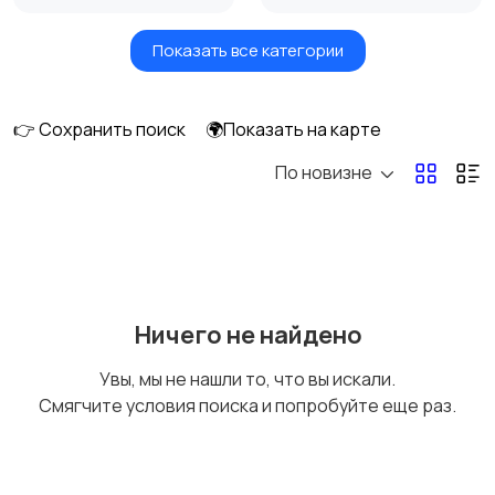
Показать все категории
Земельные участки
Аренда квартиры
длительно
👉 Сохранить поиск
🌍Показать на карте
По новизне
Аренда комнаты
Аренда дома
длительно
длительно
Аренда квартиры
Аренда комнаты
Ничего не найдено
посуточно
посуточно
Увы, мы не нашли то, что вы искали.
Смягчите условия поиска и попробуйте еще раз.
Аренда дома
Коммерческая
посуточно
недвижимость