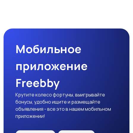
Прочие строения
Продажа квартиры
Мобильное
Гаражи и
машиноместа
приложение
Freebby
Крутите колесо фортуны, выигрывайте
бонусы, удобно ищите и размещайте
объявления - все это в нашем мобильном
приложении!