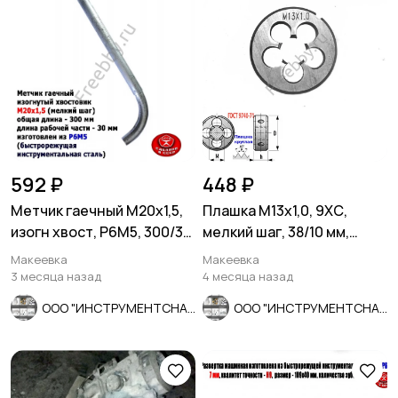
592 ₽
448 ₽
Метчик гаечный М20х1,5,
Плашка М13х1,0, 9ХС,
изогн хвост, Р6М5, 300/30
мелкий шаг, 38/10 мм,
мм, мелкий шаг, СССР
ГОСТ 7740-71.
Макеевка
Макеевка
3 месяца назад
4 месяца назад
ООО "ИНСТРУМЕНТСНАБ"
ООО "ИНСТРУМЕНТСНАБ"