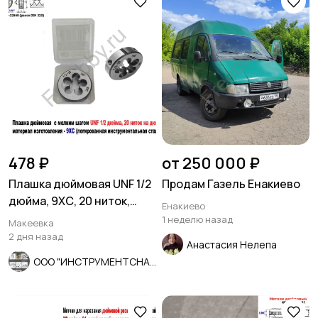
478 ₽
от 250 000 ₽
Плашка дюймовая UNF 1/2
Продам Газель Енакиево
дюйма, 9ХС, 20 ниток,
Енакиево
мелкий шаг, 38/10 мм.
1 неделю назад
Макеевка
2 дня назад
Анастасия Нелепа
ООО "ИНСТРУМЕНТСНАБ"