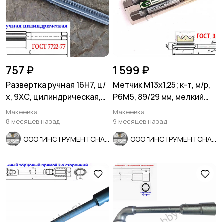
757 ₽
1 599 ₽
Развертка ручная 16Н7, ц/
Метчик М13х1,25; к-т, м/р,
х, 9ХС, цилиндрическая,
Р6М5, 89/29 мм, мелкий
175/87 мм, 2360-0142.
шаг, ГОСТ 3266-81
Макеевка
Макеевка
8 месяцев назад
9 месяцев назад
ООО "ИНСТРУМЕНТСНАБ"
ООО "ИНСТРУМЕНТСНАБ"