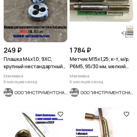
249 ₽
1 784 ₽
Плашка М4х1,0; 9ХС,
Метчик М15х1,25; к-т, м/р,
крупный нестандартный
Р6М5, 95/30 мм, мелкий
шаг, 20/5 мм.
шаг, ГОСТ 3266-81.
Макеевка
Макеевка
6 месяцев назад
6 месяцев назад
ООО "ИНСТРУМЕНТСНАБ"
ООО "ИНСТРУМЕНТСНАБ"