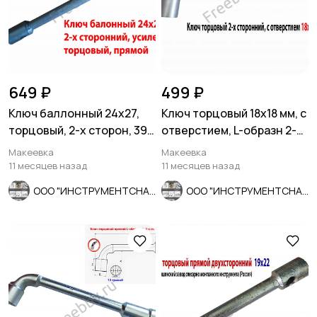
649 ₽
499 ₽
Ключ баллонный 24х27,
Ключ торцовый 18х18 мм, с
торцовый, 2-х сторон, 390
отверстием, L-образн 2-х
мм, для ГАЗ, КамАЗ.
сторонний, Cr-V.
Макеевка
Макеевка
11 месяцев назад
11 месяцев назад
ООО "ИНСТРУМЕНТСНАБ"
ООО "ИНСТРУМЕНТСНАБ"