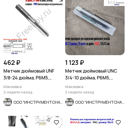
462 ₽
1 123 ₽
Метчик дюймовый UNF
Метчик дюймовый UNC
3/8-24 дюйма, Р6М5,
3/4-10 дюйма, Р6М5,
штучный, 24 нитки, 80/34
штучный, 10 ниток, 106/53
Макеевка
Макеевка
мм.
мм.
2 недели назад
2 недели назад
ООО "ИНСТРУМЕНТСНАБ"
ООО "ИНСТРУМЕНТСНАБ"