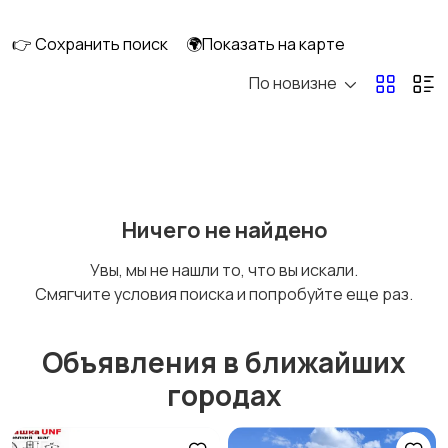
👉 Сохранить поиск
🌍Показать на карте
По новизне
Мототехника
Спецтехника
Сельхозтехника
Другой транспорт
Ничего не найдено
Увы, мы не нашли то, что вы искали.
Смягчите условия поиска и попробуйте еще раз.
Прицепы, дома на
Воздушный
колесах
транспорт
Объявления в ближайших
городах