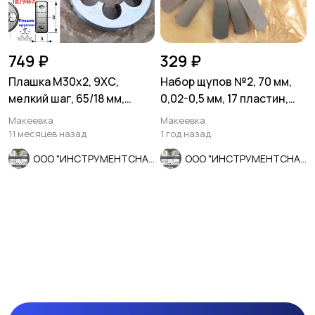
749 ₽
329 ₽
Плашка М30х2, 9ХС,
Набор щупов №2, 70 мм,
мелкий шаг, 65/18 мм,
0,02-0,5 мм, 17 пластин,
ГОСТ 7740-71, СССР
Россия.
Макеевка
Макеевка
11 месяцев назад
1 год назад
ООО "ИНСТРУМЕНТСНАБ"
ООО "ИНСТРУМЕНТСНАБ"