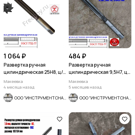
1 064 ₽
484 ₽
Развертка ручная
Развертка ручная
цилиндрическая 25Н8, ц/
цилиндрическая 9,5Н7, ц/
х, 9ХС, 231/115 мм, Z8,
х, 9ХС, Z6, 124/62 мм,
Макеевка
Макеевка
СССР.
СССР.
4 месяца назад
5 месяцев назад
ООО "ИНСТРУМЕНТСНАБ"
ООО "ИНСТРУМЕНТСНАБ"