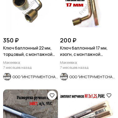
350 ₽
200 ₽
Ключ баллонный 22 мм,
Ключ баллонный 17 мм,
торцовый, с монтажной
изогн, с монтажной
лопаткой, оцинков, СССР.
лопаткой, оцинкованный,
Макеевка
Макеевка
СССР.
7 месяцев назад
7 месяцев назад
ООО "ИНСТРУМЕНТСНАБ"
ООО "ИНСТРУМЕНТСНАБ"