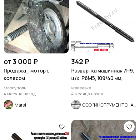
от 3 000 ₽
342 ₽
Продажа_ мотор с
Развертка машинная 7Н9,
колесом
ц/х, Р6М5, 109/40 мм,
2363-0068, СССР
Мариуполь
Макеевка
4 месяца назад
4 месяца назад
Marsi
ООО "ИНСТРУМЕНТСНАБ"