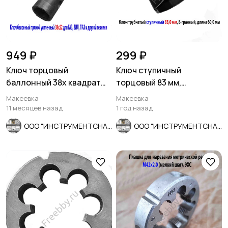
949 ₽
299 ₽
Ключ торцовый
Ключ ступичный
баллонный 38х квадрат
торцовый 83 мм,
22, прямой, для ГАЗ, ЗИЛ,
трубчатый, 8-гранный,
Макеевка
Макеевка
ПАЗ.
длина 60 мм, СССР
11 месяцев назад
1 год назад
ООО "ИНСТРУМЕНТСНАБ"
ООО "ИНСТРУМЕНТСНАБ"