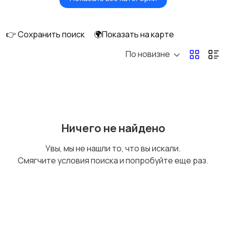
Масла и автохимия
Автоэлектроника и
GPS
👉 Сохранить поиск
🌍Показать на карте
По новизне
Аксессуары и
Аудио и видео
инструменты
Противоугонные
Багажные системы и
Ничего не найдено
устройства
фаркопы
Увы, мы не нашли то, что вы искали.
Смягчите условия поиска и попробуйте еще раз.
Мотоэкипировка
Другие запчасти
и аксессуары