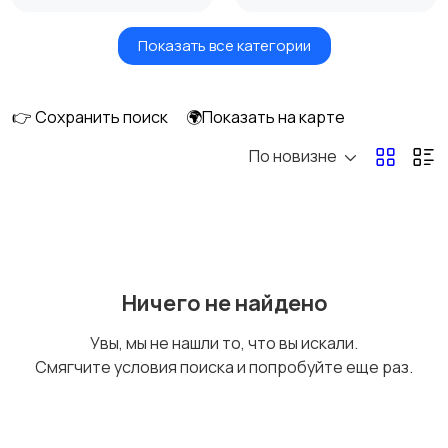
Показать все категории
Масла и автохимия
Автоэлектроника и
GPS
👉 Сохранить поиск
🌍Показать на карте
По новизне
Аксессуары и
Аудио и видео
инструменты
Противоугонные
Багажные системы и
Ничего не найдено
устройства
фаркопы
Увы, мы не нашли то, что вы искали.
Смягчите условия поиска и попробуйте еще раз.
Мотоэкипировка
Другие запчасти
и аксессуары