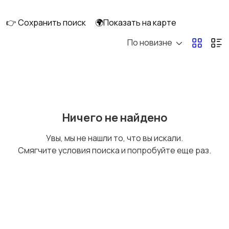
👉 Сохранить поиск
🌍Показать на карте
По новизне
Уход за волосами
Уход за кожей
Тату и татуаж
Солярии и загар
Ничего не найдено
Увы, мы не нашли то, что вы искали.
Смягчите условия поиска и попробуйте еще раз.
Средства для
Другое
гигиены