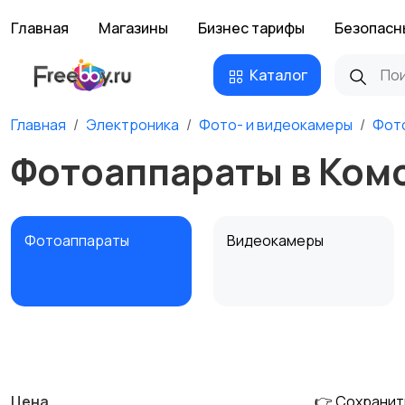
Главная
Магазины
Бизнес тарифы
Безопасн
Каталог
Главная
Электроника
Фото- и видеокамеры
Фот
Фотоаппараты в Ком
Фотоаппараты
Видеокамеры
Штативы и
Студийное
стабилизаторы
оборудование
Цена
👉 Сохранит