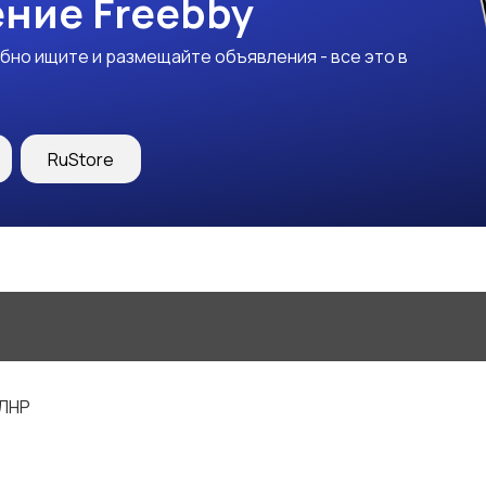
ние Freebby
бно ищите и размещайте объявления - все это в
RuStore
 ЛНР