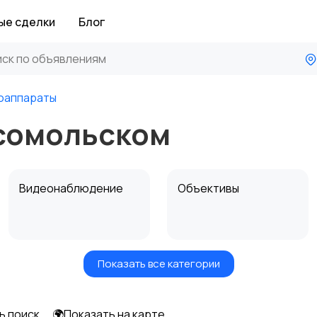
ые сделки
Блог
оаппараты
сомольском
Видеонаблюдение
Объективы
Показать все категории
Цифровые
Компактные
фоторамки
фотопринтеры
ь поиск
🌍Показать на карте