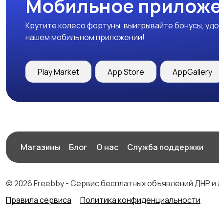
Мобильное приложе
Крутите колесо фортуны, выигрывайте бонусы, удо
нашем мобильном приложении!
Play Market
App Store
AppGallery
Магазины
Блог
О нас
Служба поддержки
© 2026 Freebby - Сервис бесплатных объявлений ДНР и
Правила сервиса
Политика конфиденциальности