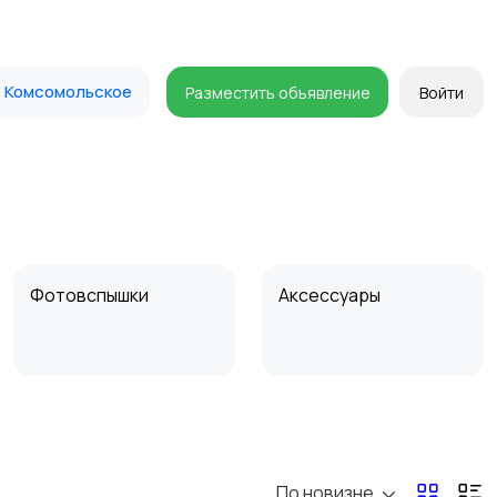
Комсомольское
Разместить объявление
Войти
Фотовспышки
Аксессуары
Бинокли и
оптические приборы
По новизне