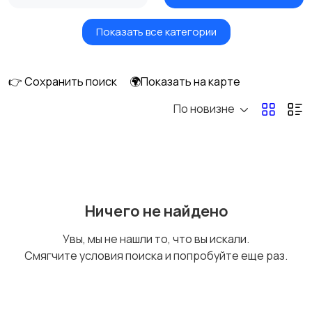
Показать все категории
Вентиляторы
Обогреватели
👉 Сохранить поиск
🌍Показать на карте
По новизне
Газовые и
Кондиционеры и
электрические котлы
сплит-системы
Водонагреватели
Ничего не найдено
Увы, мы не нашли то, что вы искали.
Смягчите условия поиска и попробуйте еще раз.