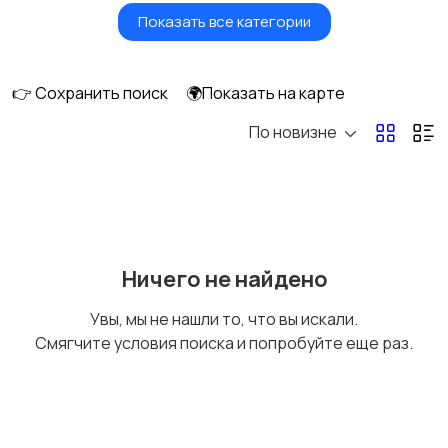
Показать все категории
Бытовые услуги и
Высший менеджмент
клининг
👉 Сохранить поиск
🌍Показать на карте
По новизне
Госслужба
Добыча сырья,
энергетика
Домашний персонал
Издательства и СМИ
Ничего не найдено
Увы, мы не нашли то, что вы искали.
Смягчите условия поиска и попробуйте еще раз.
Информационные
Искусство и
технологии
развлечения