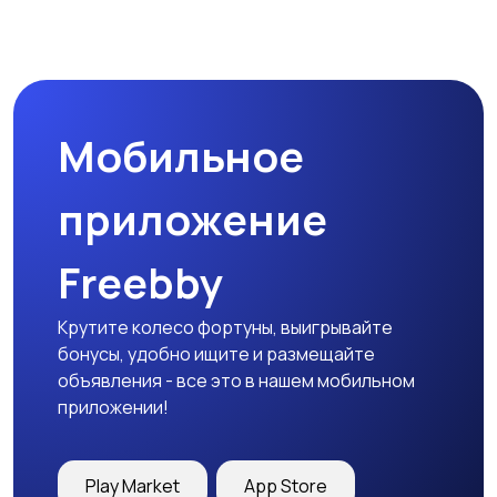
Магазины
Маркетинг и реклама
Мобильное
Медицина
Начало карьеры
приложение
Freebby
Образование и наука
Офисный персонал
Крутите колесо фортуны, выигрывайте
бонусы, удобно ищите и размещайте
объявления - все это в нашем мобильном
приложении!
Перевозки, склад,
Продажи
закупки
Play Market
App Store