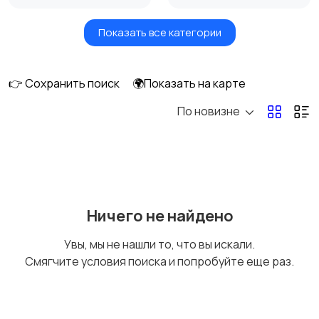
Показать все категории
Мониторы
Клавиатуры и мыши
👉 Сохранить поиск
🌍Показать на карте
По новизне
Оргтехника и
Сетевое
расходники
оборудование
Мультимедиа
Накопители данных и
Ничего не найдено
картридеры
Увы, мы не нашли то, что вы искали.
Смягчите условия поиска и попробуйте еще раз.
Программное
Рули, джойстики,
обеспечение
геймпады