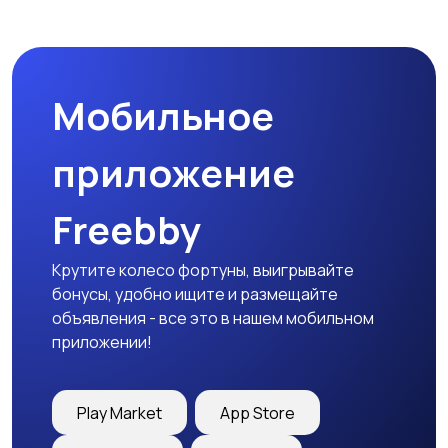
Спецодежда
Спортивная одежда
Мобильное
Футболки и поло
Штаны и шорты
приложение
Freebby
Другое
Крутите колесо фортуны, выигрывайте
бонусы, удобно ищите и размещайте
объявления - все это в нашем мобильном
приложении!
Play Market
App Store