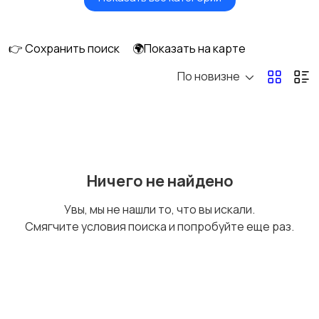
Головные уборы
Домашняя одежда
👉 Сохранить поиск
🌍Показать на карте
По новизне
Комбинезоны
Нижнее белье
Обувь
Пиджаки и костюмы
Ничего не найдено
Увы, мы не нашли то, что вы искали.
Смягчите условия поиска и попробуйте еще раз.
Рубашки
Свитеры и толстовки