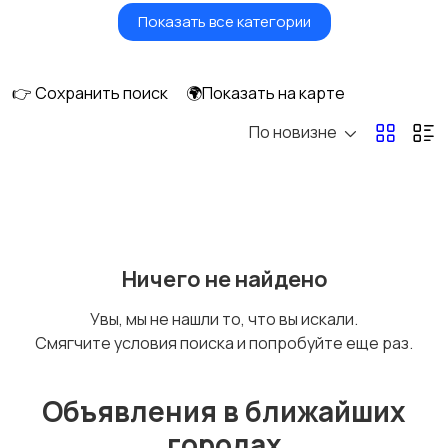
Показать все категории
Умные часы и
Стационарные
браслеты
телефоны
👉 Сохранить поиск
🌍Показать на карте
По новизне
Рации и спутниковые
Запчасти
телефоны
Внешние
Аксессуары
Ничего не найдено
аккумуляторы
Увы, мы не нашли то, что вы искали.
Смягчите условия поиска и попробуйте еще раз.
Объявления в ближайших
городах