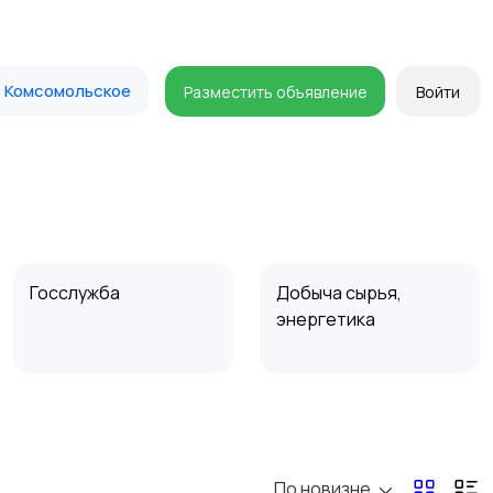
Комсомольское
Разместить объявление
Войти
Госслужба
Добыча сырья,
энергетика
Магазины
Маркетинг и реклама
По новизне