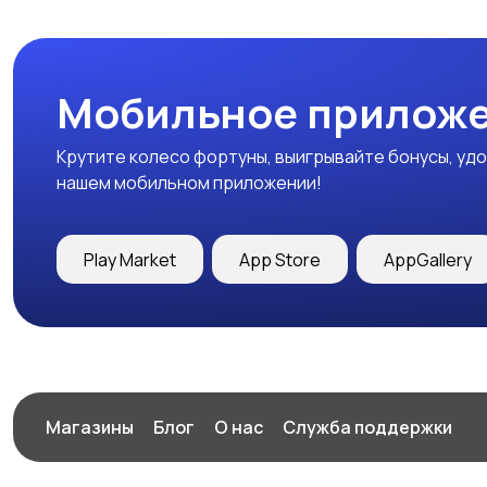
Мобильное приложе
Крутите колесо фортуны, выигрывайте бонусы, удо
нашем мобильном приложении!
Play Market
App Store
AppGallery
Магазины
Блог
О нас
Служба поддержки