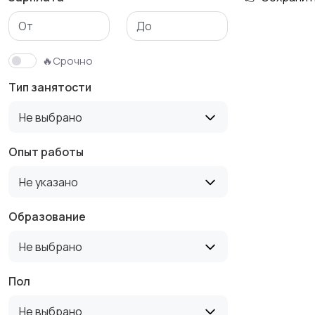
Медицина
Начало карьеры
🔥Срочно
Тип занятости
Производство
Рестораны и
Не выбрано
общепит
Опыт работы
Не указано
Туризм и гостиницы
Управление
недвижимостью
Образование
Не выбрано
Пол
Не выбрано