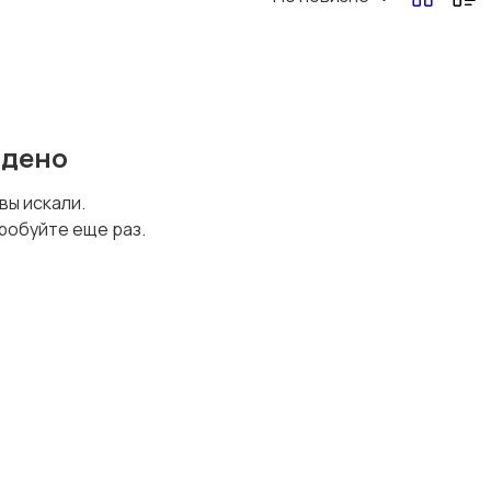
Перевозки, склад,
Продажи
закупки
йдено
Страхование
Строительство и
 вы искали.
ремонт
робуйте еще раз.
Финансы
Юриспруденция