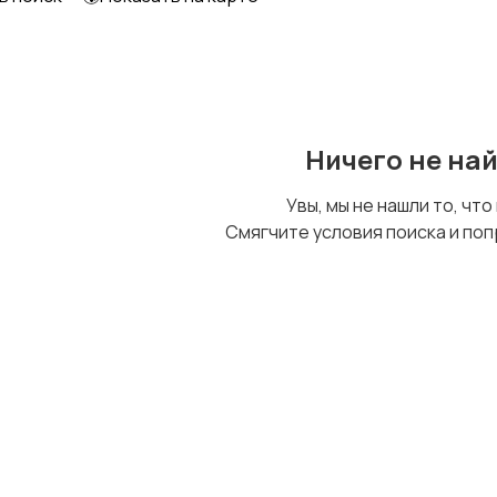
Образование и наука
Офисный персонал
Ничего не на
Сельское хозяйство
Спорт и красота
Увы, мы не нашли то, что
Смягчите условия поиска и поп
Управление
Удаленная работа
персоналом