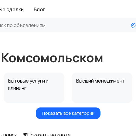
ые сделки
Блог
в Комсомольском
Бытовые услуги и
Высший менеджмент
клининг
Показать все категории
Информационные
Искусство и
технологии
развлечения
ь поиск
🌍Показать на карте