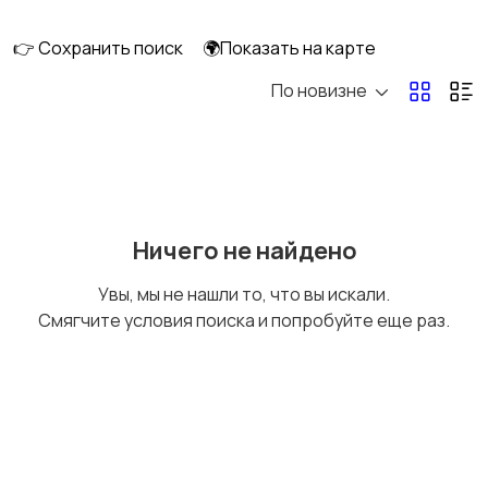
длительно
👉 Сохранить поиск
🌍Показать на карте
По новизне
Аренда комнаты
Аренда дома
длительно
длительно
Аренда квартиры
Аренда комнаты
Ничего не найдено
посуточно
посуточно
Увы, мы не нашли то, что вы искали.
Смягчите условия поиска и попробуйте еще раз.
Аренда дома
Коммерческая
посуточно
недвижимость
Прочие строения
Продажа квартиры