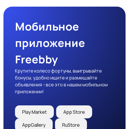
Мобильное
Гаражи и
машиноместа
приложение
Freebby
Крутите колесо фортуны, выигрывайте
бонусы, удобно ищите и размещайте
объявления - все это в нашем мобильном
приложении!
Play Market
App Store
AppGallery
RuStore