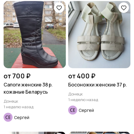
Пиджаки и костюмы
Платья и юбки
Трикотаж
Спортивная одежда
Футболки и топы
Штаны и шорты
от 700 ₽
от 400 ₽
Сапоги женские 38 р.
Босоножки женские 37 р.
кожаные Беларусь
Донецк
1 неделю назад
Донецк
1 неделю назад
Другая женская
Сергей
одежда
Сергей