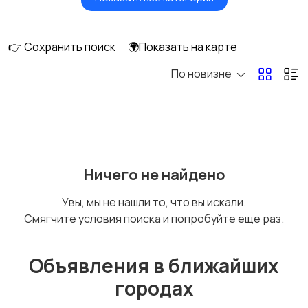
Будущим мамам
Верхняя одежда
👉 Сохранить поиск
🌍Показать на карте
По новизне
Головные уборы
Домашняя одежда
Комбинезоны
Купальники
Ничего не найдено
Увы, мы не нашли то, что вы искали.
Смягчите условия поиска и попробуйте еще раз.
Нижнее белье
Обувь
Объявления в ближайших
городах