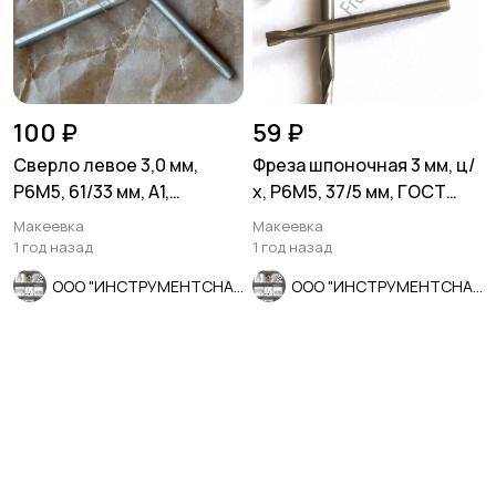
100 ₽
59 ₽
Сверло левое 3,0 мм,
Фреза шпоночная 3 мм, ц/
Р6М5, 61/33 мм, А1,
х, Р6М5, 37/5 мм, ГОСТ
шлифованное, ГОСТ
9140-78, СССР.
Макеевка
Макеевка
10902-77.
1 год назад
1 год назад
ООО "ИНСТРУМЕНТСНАБ"
ООО "ИНСТРУМЕНТСНАБ"