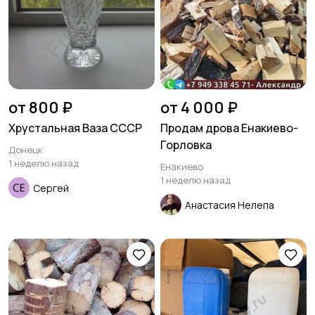
от 800 ₽
от 4 000 ₽
Хрустальная Ваза СССР
Продам дрова Енакиево-
Горловка
Донецк
1 неделю назад
Енакиево
1 неделю назад
Сергей
Анастасия Нелепа