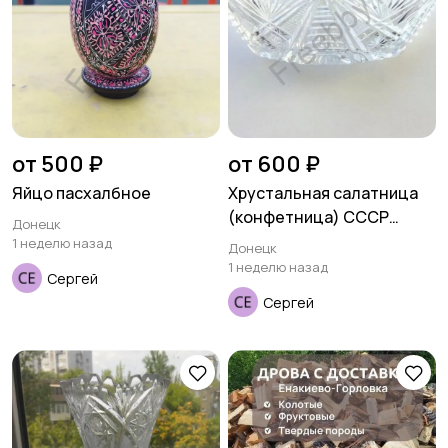
от 500 ₽
от 600 ₽
Яйцо пасхалбное
Хрустальная салатница
(конфетница) СССР
Донецк
ладья
1 неделю назад
Донецк
1 неделю назад
Сергей
Сергей