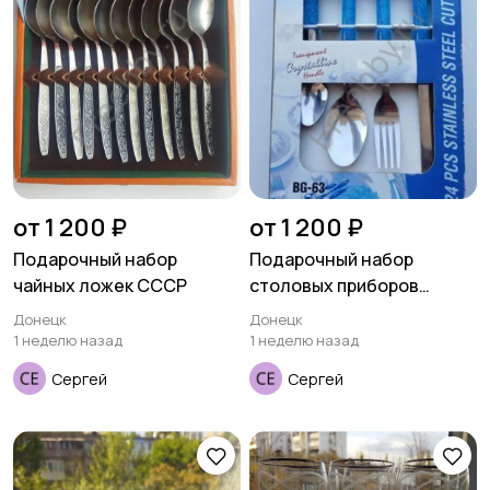
от 1 200 ₽
от 1 200 ₽
Подарочный набор
Подарочный набор
чайных ложек СССР
столовых приборов
BERGNER
Донецк
Донецк
1 неделю назад
1 неделю назад
Сергей
Сергей