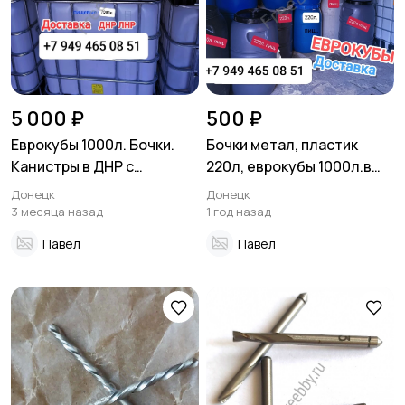
5 000 ₽
500 ₽
Еврокубы 1000л. Бочки.
Бочки метал, пластик
Канистры в ДНР с
220л, еврокубы 1000л.в
доставкой по низким
ДНР, Донецк
Донецк
Донецк
ценам
3 месяца назад
1 год назад
Павел
Павел