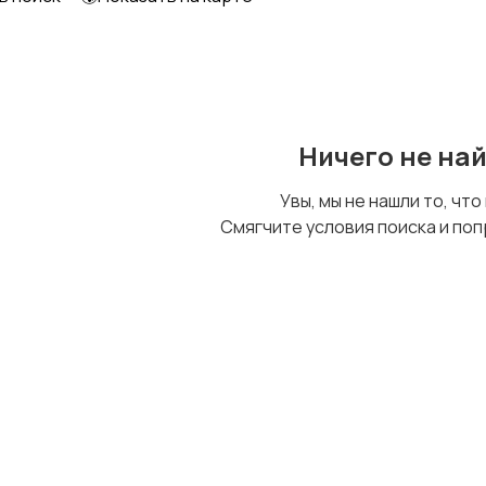
Образование и наука
Офисный персонал
Ничего не на
Сельское хозяйство
Спорт и красота
Увы, мы не нашли то, что
Смягчите условия поиска и поп
Управление
Удаленная работа
персоналом