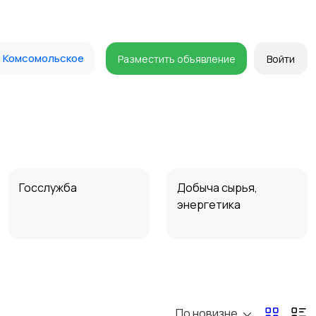
Комсомольское
Разместить объявление
Войти
Госслужба
Добыча сырья,
энергетика
Магазины
Маркетинг и реклама
По новизне