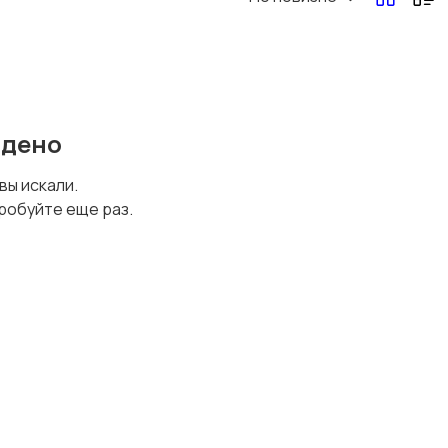
Перевозки, склад,
Продажи
закупки
йдено
Страхование
Строительство и
 вы искали.
ремонт
робуйте еще раз.
Финансы
Юриспруденция