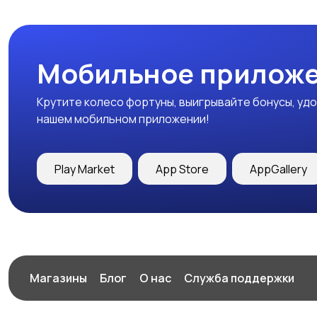
Мобильное приложе
Крутите колесо фортуны, выигрывайте бонусы, удо
нашем мобильном приложении!
Play Market
App Store
AppGallery
Магазины
Блог
О нас
Служба поддержки