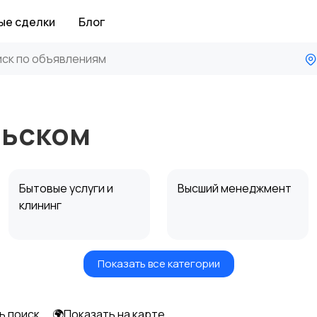
ые сделки
Блог
льском
Бытовые услуги и
Высший менеджмент
клининг
Показать все категории
Информационные
Искусство и
технологии
развлечения
ь поиск
🌍Показать на карте