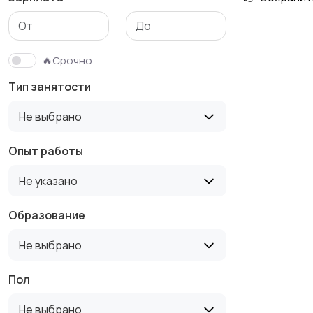
Медицина
Начало карьеры
🔥Срочно
Тип занятости
Производство
Рестораны и
Не выбрано
общепит
Опыт работы
Не указано
Туризм и гостиницы
Управление
недвижимостью
Образование
Не выбрано
Пол
Не выбрано