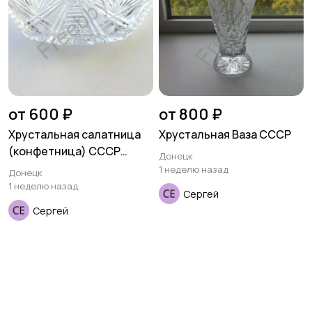
от 600 ₽
от 800 ₽
Хрустальная салатница
Хрустальная Ваза СССР
(конфетница) СССР
Донецк
ладья
1 неделю назад
Донецк
1 неделю назад
Сергей
Сергей