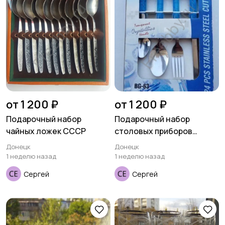
от 1 200 ₽
от 1 200 ₽
Подарочный набор
Подарочный набор
чайных ложек СССР
столовых приборов
BERGNER
Донецк
Донецк
1 неделю назад
1 неделю назад
Сергей
Сергей