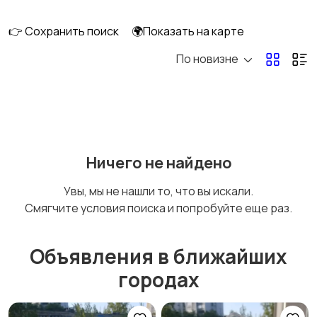
👉 Сохранить поиск
🌍Показать на карте
По новизне
Освещение
Оформление
интерьера
Охрана и
Подставки и тумбы
Ничего не найдено
сигнализации
Увы, мы не нашли то, что вы искали.
Смягчите условия поиска и попробуйте еще раз.
Посуда
Растения и семена
Объявления в ближайших
городах
Сад и огород
Садовая мебель