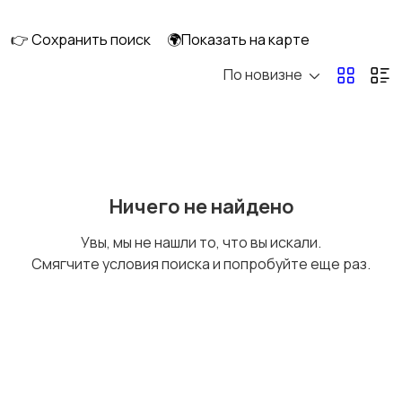
клининг
👉 Сохранить поиск
🌍Показать на карте
По новизне
Госслужба
Добыча сырья,
энергетика
Домашний персонал
Издательства и СМИ
Ничего не найдено
Увы, мы не нашли то, что вы искали.
Смягчите условия поиска и попробуйте еще раз.
Информационные
Искусство и
технологии
развлечения
Магазины
Маркетинг и реклама