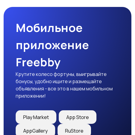
Мобильное
Медицина
Начало карьеры
приложение
Freebby
Образование и наука
Офисный персонал
Крутите колесо фортуны, выигрывайте
бонусы, удобно ищите и размещайте
объявления - все это в нашем мобильном
приложении!
Перевозки, склад,
Продажи
закупки
Play Market
App Store
AppGallery
RuStore