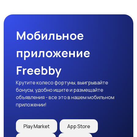
Пиджаки и костюмы
Платья и юбки
Мобильное
Трикотаж
Спортивная одежда
приложение
Freebby
Футболки и топы
Штаны и шорты
Крутите колесо фортуны, выигрывайте
бонусы, удобно ищите и размещайте
объявления - все это в нашем мобильном
приложении!
Другая женская
одежда
Play Market
App Store