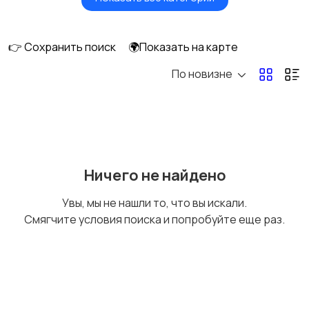
Будущим мамам
Верхняя одежда
👉 Сохранить поиск
🌍Показать на карте
По новизне
Головные уборы
Домашняя одежда
Комбинезоны
Купальники
Ничего не найдено
Увы, мы не нашли то, что вы искали.
Смягчите условия поиска и попробуйте еще раз.
Нижнее белье
Обувь