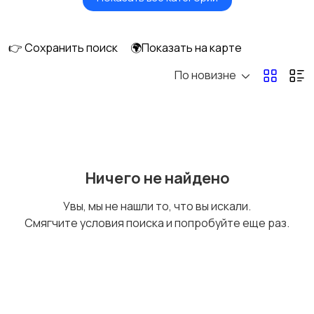
Окна
Отопление и
вентиляция
👉 Сохранить поиск
🌍Показать на карте
По новизне
Потолки
Ручные инструменты
Сантехника и
Стройматериалы
Ничего не найдено
водоснабжение
Увы, мы не нашли то, что вы искали.
Смягчите условия поиска и попробуйте еще раз.
Электрика
Электроинструмент
ы