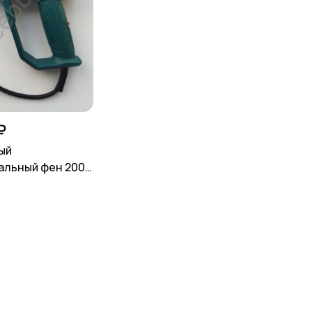
₽
ый
альный фен 2000