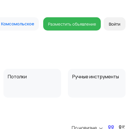
Комсомольское
Разместить объявление
Войти
Потолки
Ручные инструменты
Другое
Расходные
материалы и
оснастка
По новизне