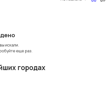
йдено
 вы искали.
робуйте еще раз.
йших городах