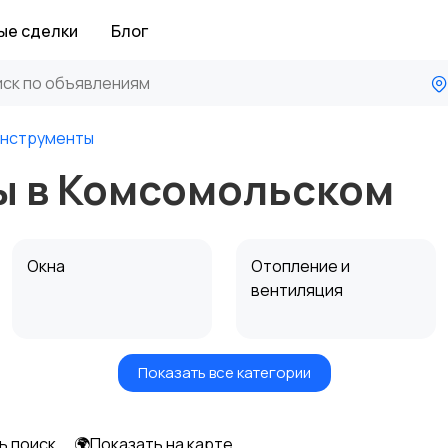
ые сделки
Блог
нструменты
ы в Комсомольском
Окна
Отопление и
вентиляция
Показать все категории
Электрика
Электроинструмент
ы
ь поиск
🌍Показать на карте