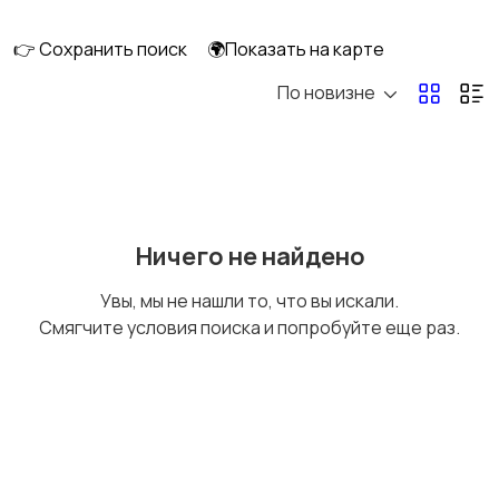
клининг
👉 Сохранить поиск
🌍Показать на карте
По новизне
Госслужба
Добыча сырья,
энергетика
Домашний персонал
Издательства и СМИ
Ничего не найдено
Увы, мы не нашли то, что вы искали.
Смягчите условия поиска и попробуйте еще раз.
Информационные
Искусство и
технологии
развлечения
Магазины
Маркетинг и реклама