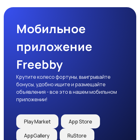
Мобильное
Медицина
Начало карьеры
приложение
Freebby
Образование и наука
Офисный персонал
Крутите колесо фортуны, выигрывайте
бонусы, удобно ищите и размещайте
объявления - все это в нашем мобильном
приложении!
Перевозки, склад,
Продажи
закупки
Play Market
App Store
AppGallery
RuStore