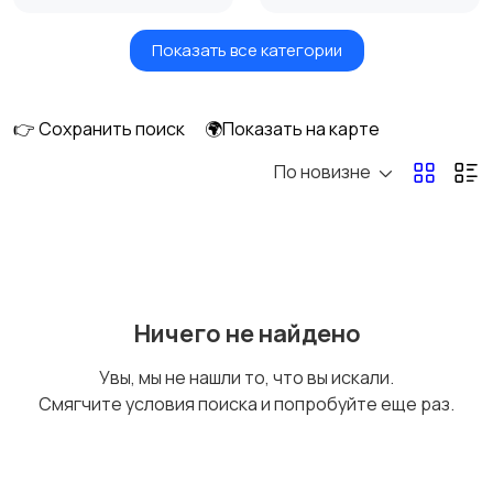
Показать все категории
Игры для приставок и
Книги и журналы
ПК
👉 Сохранить поиск
🌍Показать на карте
По новизне
Коллекционирование
Материалы для
творчества
Музыкальные
Настольные игры
Ничего не найдено
инструменты
Увы, мы не нашли то, что вы искали.
Смягчите условия поиска и попробуйте еще раз.
Другое