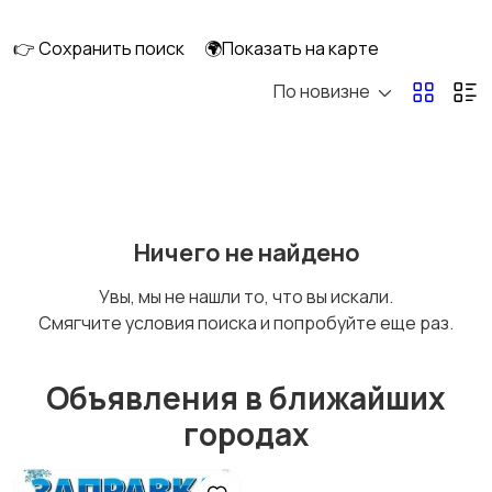
перевозки
👉 Сохранить поиск
🌍Показать на карте
По новизне
Ремонт и
IT, интернет, телеком
строительство
Деловые услуги
Уборка и клининг
Ничего не найдено
Увы, мы не нашли то, что вы искали.
Смягчите условия поиска и попробуйте еще раз.
Автоуслуги
Ремонт техники
Объявления в ближайших
городах
Организация
Фото- и видеосъемка