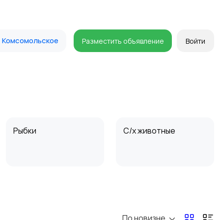
Комсомольское
Разместить объявление
Войти
Рыбки
С/х животные
По новизне