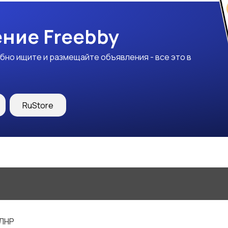
ние Freebby
бно ищите и размещайте объявления - все это в
RuStore
 ЛНР