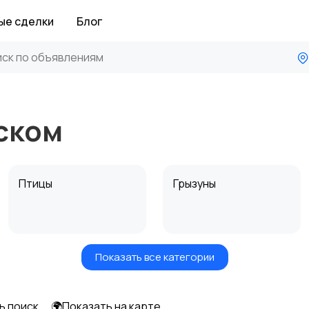
ые сделки
Блог
ском
Птицы
Грызуны
Показать все категории
Аквариумистика
ь поиск
🌍Показать на карте