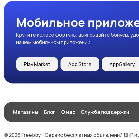
Мобильное приложе
Крутите колесо фортуны, выигрывайте бонусы, удо
нашем мобильном приложении!
Play Market
App Store
AppGallery
Магазины
Блог
О нас
Служба поддержки
© 2026 Freebby - Сервис бесплатных объявлений ДНР и