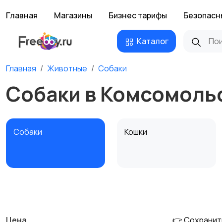
Главная
Магазины
Бизнес тарифы
Безопасн
Каталог
Главная
Животные
Собаки
Собаки в Комсомоль
Собаки
Кошки
Другие животные
Товары для животных
Цена
👉 Сохранит