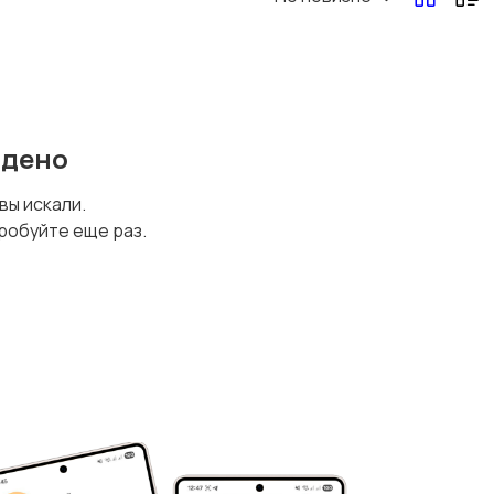
йдено
 вы искали.
робуйте еще раз.