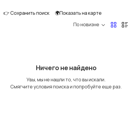
интерьера
👉 Сохранить поиск
🌍Показать на карте
По новизне
Аксессуары
Оформление
праздников
Канцелярия
Посуда
Ничего не найдено
Увы, мы не нашли то, что вы искали.
Смягчите условия поиска и попробуйте еще раз.
Другое