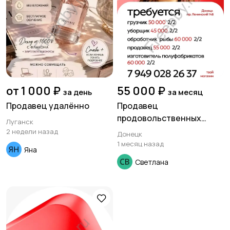
от 1 000 ₽
55 000 ₽
за день
за месяц
Продавец удалённо
Продавец
продовольственных
Луганск
товаров.
2 недели назад
Донецк
1 месяц назад
Яна
Светлана