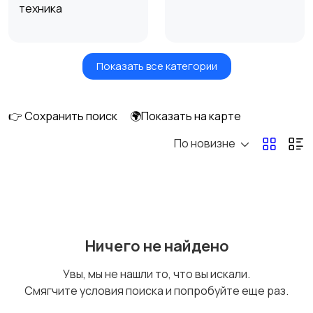
техника
Показать все категории
Посудомоечные
Стиральные машины
машины
👉 Сохранить поиск
🌍Показать на карте
По новизне
Плиты, духовые
Холодильники и
шкафы и варочные
морозильные камеры
панели
Ничего не найдено
Увы, мы не нашли то, что вы искали.
Смягчите условия поиска и попробуйте еще раз.