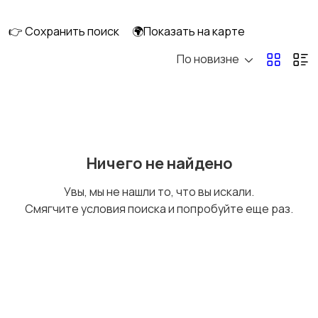
ПК
👉 Сохранить поиск
🌍Показать на карте
По новизне
Коллекционирование
Материалы для
творчества
Музыкальные
Настольные игры
Ничего не найдено
инструменты
Увы, мы не нашли то, что вы искали.
Смягчите условия поиска и попробуйте еще раз.
Другое