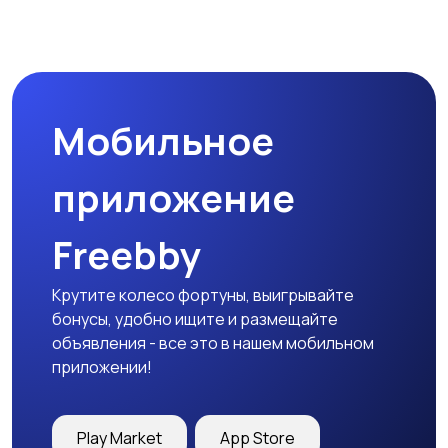
Комплектующие и
Аксессуары
запчасти
Мобильное
приложение
Freebby
Крутите колесо фортуны, выигрывайте
бонусы, удобно ищите и размещайте
объявления - все это в нашем мобильном
приложении!
Play Market
App Store