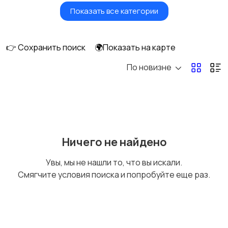
Показать все категории
Мониторы
Клавиатуры и мыши
👉 Сохранить поиск
🌍Показать на карте
По новизне
Оргтехника и
Сетевое
расходники
оборудование
Мультимедиа
Накопители данных и
Ничего не найдено
картридеры
Увы, мы не нашли то, что вы искали.
Смягчите условия поиска и попробуйте еще раз.
Программное
Рули, джойстики,
обеспечение
геймпады