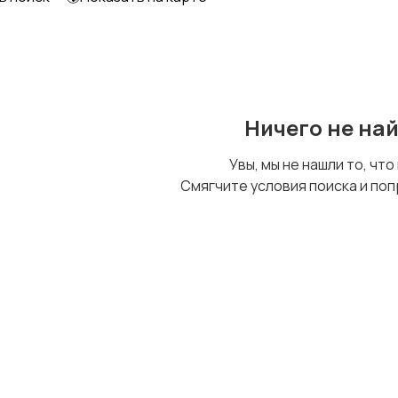
Образование и наука
Офисный персонал
Ничего не на
Сельское хозяйство
Спорт и красота
Увы, мы не нашли то, что
Смягчите условия поиска и поп
Управление
Финансы
персоналом