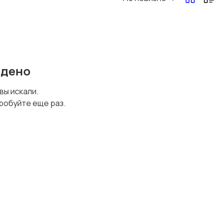
Перевозки, склад,
Продажи
закупки
йдено
Страхование
Строительство и
 вы искали.
ремонт
робуйте еще раз.
Юриспруденция
Удаленная работа