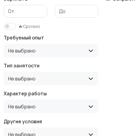
Медицина
Начало карьеры
🔥Срочно
Требуемый опыт
Производство
Рестораны и
Не выбрано
общепит
Тип занятости
Не выбрано
Туризм и гостиницы
Управление
недвижимостью
Характер работы
Не выбрано
Другие условия
Не выбрано