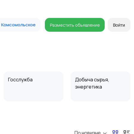
Комсомольское
Разместить объявление
Войти
Госслужба
Добыча сырья,
энергетика
Магазины
Маркетинг и реклама
По новизне