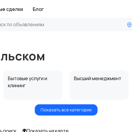
ые сделки
Блог
ольском
Бытовые услуги и
Высший менеджмент
клининг
Показать все категории
Информационные
Искусство и
технологии
развлечения
ь поиск
🌍Показать на карте