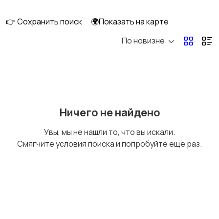
перевозки
👉 Сохранить поиск
🌍Показать на карте
По новизне
Ремонт и
IT, интернет, телеком
строительство
Деловые услуги
Уборка и клининг
Ничего не найдено
Увы, мы не нашли то, что вы искали.
Смягчите условия поиска и попробуйте еще раз.
Автоуслуги
Ремонт техники
Организация
Фото- и видеосъемка