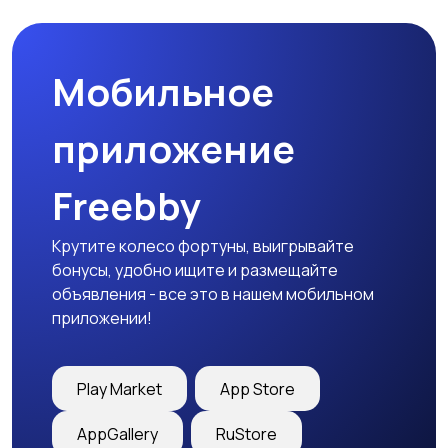
праздников
Мобильное
Изготовление на
Продукты питания и
заказ
доставка еды
приложение
Freebby
Уход за животными
Другое
Крутите колесо фортуны, выигрывайте
бонусы, удобно ищите и размещайте
объявления - все это в нашем мобильном
приложении!
Play Market
App Store
AppGallery
RuStore