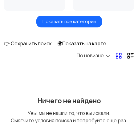
Показать все категории
Сушилки для овощей
Грили, шашлычницы,
и фруктов
фритюры
👉 Сохранить поиск
🌍Показать на карте
По новизне
Хлебопечи
Чайники и термопоты
Соковыжималки
Мясорубки
Ничего не найдено
Увы, мы не нашли то, что вы искали.
Смягчите условия поиска и попробуйте еще раз.
Мультиварки и
Кухонные весы
скороварки