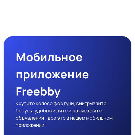
Микроволновые печи
Кофеварки и
кофемолки
Мобильное
Бутербродницы,
Кухонные комбайны,
сэндвичницы,
блендеры и миксеры
приложение
тостеры
Freebby
Крутите колесо фортуны, выигрывайте
бонусы, удобно ищите и размещайте
объявления - все это в нашем мобильном
приложении!