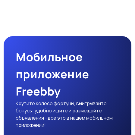
Микроволновые печи
Кофеварки и
кофемолки
Мобильное
Бутербродницы,
Кухонные комбайны,
сэндвичницы,
блендеры и миксеры
приложение
тостеры
Freebby
Крутите колесо фортуны, выигрывайте
бонусы, удобно ищите и размещайте
объявления - все это в нашем мобильном
приложении!