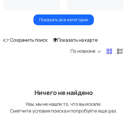
Показать все категории
Сушилки для овощей
Грили, шашлычницы,
и фруктов
фритюры
👉 Сохранить поиск
🌍Показать на карте
По новизне
Хлебопечи
Чайники и термопоты
Соковыжималки
Мясорубки
Ничего не найдено
Увы, мы не нашли то, что вы искали.
Смягчите условия поиска и попробуйте еще раз.
Мультиварки и
Кухонные весы
скороварки