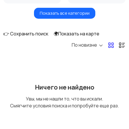
Показать все категории
Бытовые услуги и
Высший менеджмент
клининг
👉 Сохранить поиск
🌍Показать на карте
По новизне
Госслужба
Добыча сырья,
энергетика
Домашний персонал
Издательства и СМИ
Ничего не найдено
Увы, мы не нашли то, что вы искали.
Смягчите условия поиска и попробуйте еще раз.
Информационные
Искусство и
технологии
развлечения