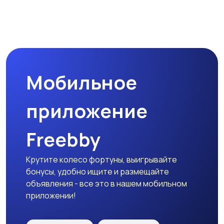
Магазины
Маркетинг и реклама
Мобильное
Медицина
Начало карьеры
приложение
Freebby
Образование и наука
Офисный персонал
Крутите колесо фортуны, выигрывайте
бонусы, удобно ищите и размещайте
объявления - все это в нашем мобильном
приложении!
Перевозки, склад,
Продажи
закупки