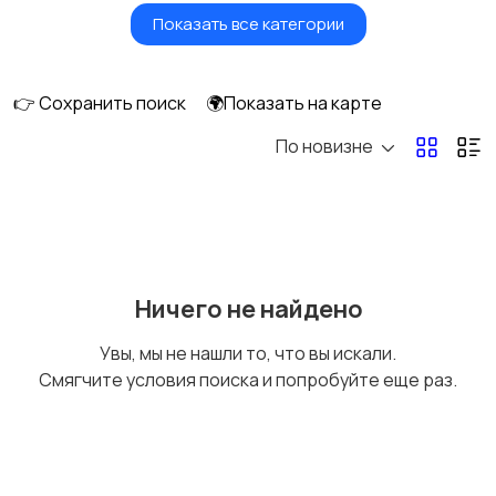
Показать все категории
Водный транспорт
Автобусы и грузовики
👉 Сохранить поиск
🌍Показать на карте
По новизне
Мототехника
Спецтехника
Сельхозтехника
Другой транспорт
Ничего не найдено
Увы, мы не нашли то, что вы искали.
Смягчите условия поиска и попробуйте еще раз.
Прицепы, дома на
Воздушный
колесах
транспорт