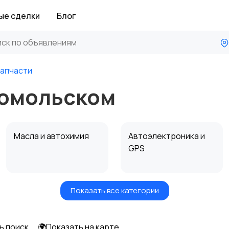
ые сделки
Блог
апчасти
сомольском
Масла и автохимия
Автоэлектроника и
GPS
Показать все категории
Мотоэкипировка
Другие запчасти
и аксессуары
ь поиск
🌍Показать на карте