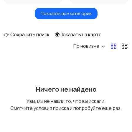
Показать все категории
Бытовые услуги и
Высший менеджмент
клининг
👉 Сохранить поиск
🌍Показать на карте
По новизне
Госслужба
Добыча сырья,
энергетика
Домашний персонал
Издательства и СМИ
Ничего не найдено
Увы, мы не нашли то, что вы искали.
Смягчите условия поиска и попробуйте еще раз.
Информационные
Искусство и
технологии
развлечения