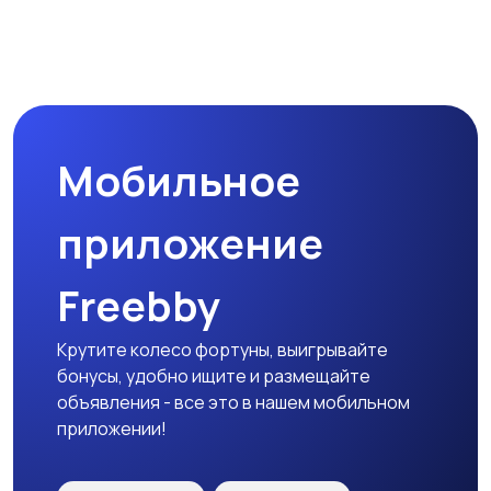
Магазины
Маркетинг и реклама
Мобильное
Медицина
Начало карьеры
приложение
Freebby
Образование и наука
Офисный персонал
Крутите колесо фортуны, выигрывайте
бонусы, удобно ищите и размещайте
объявления - все это в нашем мобильном
приложении!
Перевозки, склад,
Продажи
закупки