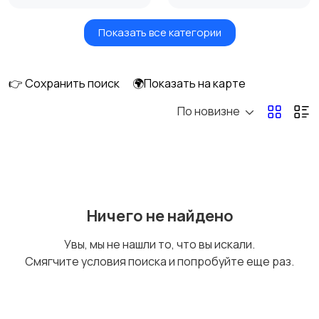
Показать все категории
Фены и стайлеры
Напольные весы
👉 Сохранить поиск
🌍Показать на карте
По новизне
Машинки для стрижки
Бритвы и эпиляторы
и триммеры
Ничего не найдено
Увы, мы не нашли то, что вы искали.
Смягчите условия поиска и попробуйте еще раз.