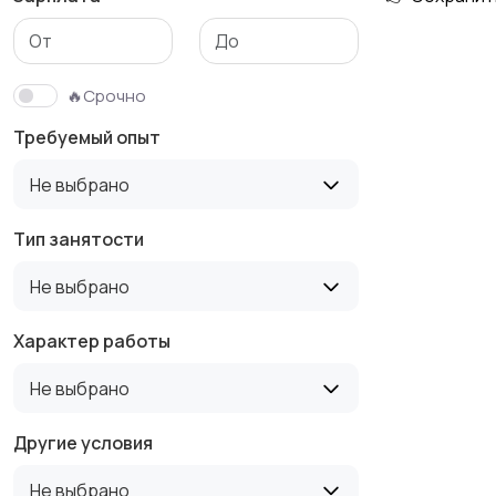
Медицина
Начало карьеры
🔥Срочно
Требуемый опыт
Производство
Рестораны и
Не выбрано
общепит
Тип занятости
Не выбрано
Туризм и гостиницы
Управление
недвижимостью
Характер работы
Не выбрано
Другие условия
Не выбрано