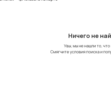
Образование и наука
Офисный персонал
Ничего не на
Сельское хозяйство
Спорт и красота
Увы, мы не нашли то, что
Смягчите условия поиска и поп
Управление
Финансы
персоналом