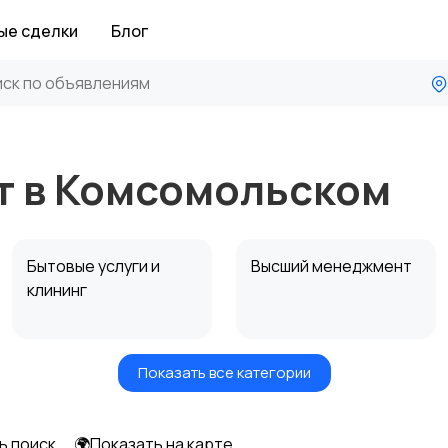
ые сделки
Блог
т в Комсомольском
Бытовые услуги и
Высший менеджмент
клининг
Показать все категории
Информационные
Искусство и
технологии
развлечения
ь поиск
🌍Показать на карте