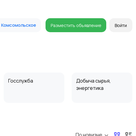
Комсомольское
Разместить объявление
Войти
Госслужба
Добыча сырья,
энергетика
Магазины
Маркетинг и реклама
По новизне