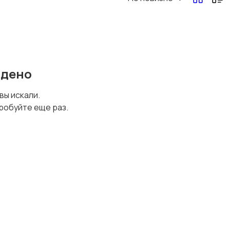
Перевозки, склад,
Продажи
закупки
йдено
Страхование
Строительство и
 вы искали.
ремонт
робуйте еще раз.
Юриспруденция
Удаленная работа